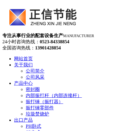
专注从事行业的配套设备生产
MANUFACTURER
24小时咨询热线：
0523-84338854
全国咨询热线：
13901428854
网站首页
关于我们
公司简介
公司风采
产品中心
密封圈
内部振打杆（内部连接杆）
振打锤（振打器）
振打锤零部件
垃圾焚烧炉
出口产品
PH卧式