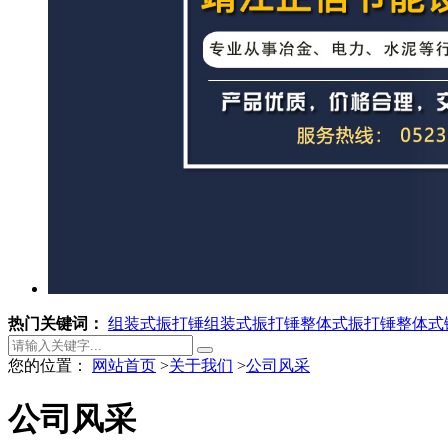
热门关键词：
组装式振打锤
组装式振打锤
整体式振打锤
整体式
您的位置：
网站首页
>
关于我们
>
公司风采
公司风采