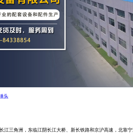
锤头
长江三角洲，东临江阴长江大桥、新长铁路和京沪高速，北靠宁