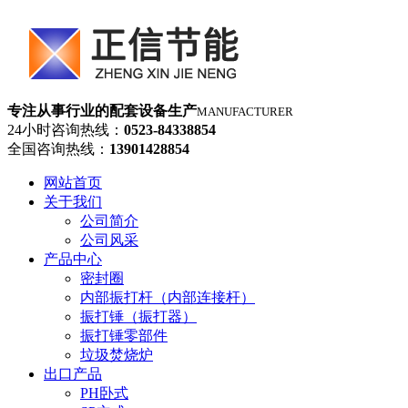
专注从事行业的配套设备生产
MANUFACTURER
24小时咨询热线：
0523-84338854
全国咨询热线：
13901428854
网站首页
关于我们
公司简介
公司风采
产品中心
密封圈
内部振打杆（内部连接杆）
振打锤（振打器）
振打锤零部件
垃圾焚烧炉
出口产品
PH卧式