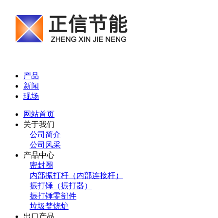
产品
新闻
现场
网站首页
关于我们
公司简介
公司风采
产品中心
密封圈
内部振打杆（内部连接杆）
振打锤（振打器）
振打锤零部件
垃圾焚烧炉
出口产品