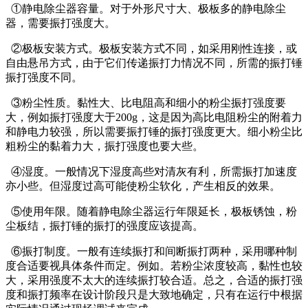
①静电除尘器容量。对于外形尺寸大、极板多的静电除尘
器，需要振打强度大。
②极板安装方式。极板安装方式不同，如采用刚性连接，或
自由悬吊方式，由于它们传递振打力情况不同，所需的振打锤
振打强度不同。
③粉尘性质。黏性大、比电阻高和细小的粉尘振打强度要
大，例如振打强度大于200g，这是因为高比电阻粉尘的附着力
和静电力较强，所以需要振打锤的振打强度更大。细小粉尘比
粗粉尘的黏着力大，振打强度也要大些。
④湿度。一般情况下湿度高些对清灰有利，所需振打加速度
亦小些。但湿度过高可能使粉尘软化，产生相反的效果。
⑤使用年限。随着静电除尘器运行年限延长，极板锈蚀，粉
尘板结，振打锤的振打的强度应该提高。
⑥振打制度。一般有连续振打和间断振打两种，采用哪种制
度合适要视具体条件而定。例如。若粉尘浓度较高，黏性也较
大，采用强度不太大的连续振打较合适。总之，合适的振打强
度和振打频率在设计阶段只是大致地确定，只有在运行中根据