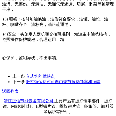
油污、无擦伤、无漏油、无漏气无渗漏、切屑、剩菜等被清理
干净；
(3) 顺畅：按时加油换油，油质符合要求，油罐、油枪、油
杯、喷嘴齐全，油标亮，油路疏通过；
(4)安全：实施定人定机和交接班准则，知道尘中轴承结构，
遵照操作保护规程，合理运用，精
心保护，监测异状，不出事端。
上一条
立式炉的优缺点
下一条
振打锤运动时可自由调节振动频率和振幅
返回列表
靖江正信节能设备有限公司
主要产品有振打锤零部件、振打
锤、内部振打杆、H型鳍片管、螺旋翅片管、蛇形管、卸料器
等锅炉零部件。