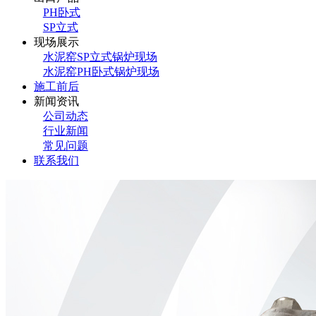
PH卧式
SP立式
现场展示
水泥窑SP立式锅炉现场
水泥窑PH卧式锅炉现场
施工前后
新闻资讯
公司动态
行业新闻
常见问题
联系我们