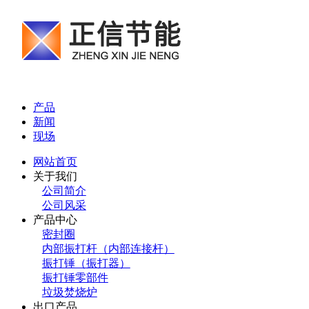
产品
新闻
现场
网站首页
关于我们
公司简介
公司风采
产品中心
密封圈
内部振打杆（内部连接杆）
振打锤（振打器）
振打锤零部件
垃圾焚烧炉
出口产品