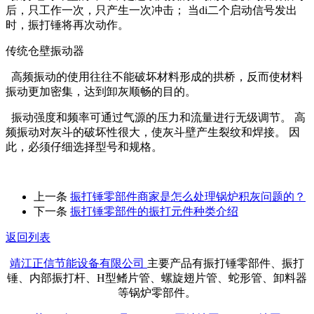
后，只工作一次，只产生一次冲击； 当di二个启动信号发出
时，振打锤将再次动作。
传统仓壁振动器
高频振动的使用往往不能破坏材料形成的拱桥，反而使材料
振动更加密集，达到卸灰顺畅的目的。
振动强度和频率可通过气源的压力和流量进行无级调节。 高
频振动对灰斗的破坏性很大，使灰斗壁产生裂纹和焊接。 因
此，必须仔细选择型号和规格。
上一条
振打锤零部件商家是怎么处理锅炉积灰问题的？
下一条
振打锤零部件的振打元件种类介绍
返回列表
靖江正信节能设备有限公司
主要产品有振打锤零部件、振打
锤、内部振打杆、H型鳍片管、螺旋翅片管、蛇形管、卸料器
等锅炉零部件。