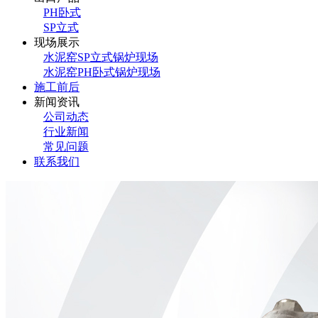
PH卧式
SP立式
现场展示
水泥窑SP立式锅炉现场
水泥窑PH卧式锅炉现场
施工前后
新闻资讯
公司动态
行业新闻
常见问题
联系我们