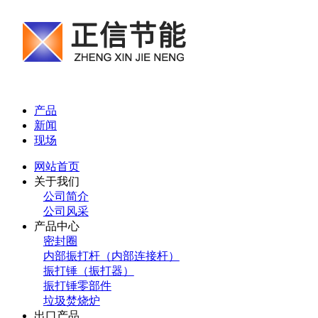
产品
新闻
现场
网站首页
关于我们
公司简介
公司风采
产品中心
密封圈
内部振打杆（内部连接杆）
振打锤（振打器）
振打锤零部件
垃圾焚烧炉
出口产品