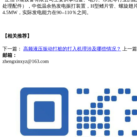
处理配件），中低温余热发电振打装置，H型鳍片管、螺旋翅片管、
4.5MW，实际发电能力在90--110％之间。
【相关推荐】
下一篇：
高频液压振动打桩的打入机理涉及哪些情况？
上一
邮箱：
zhengxinxyz@163.com