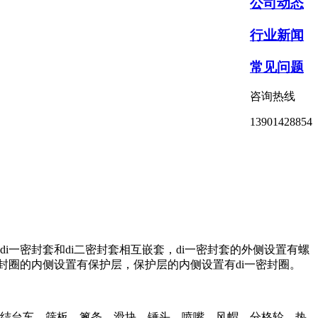
公司动态
行业新闻
常见问题
咨询热线
13901428854
i一密封套和di二密封套相互嵌套，di一密封套的外侧设置有螺
密封圈的内侧设置有保护层，保护层的内侧设置有di一密封圈。
结台车、筛板、篦条、滑块、锤头、喷嘴、风帽、分格轮、热