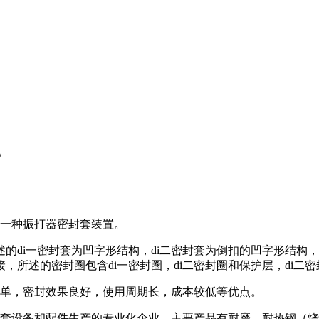
？
一种振打器密封套装置。
的di一密封套为凹字形结构，di二密封套为倒扣的凹字形结构，d
所述的密封圈包含di一密封圈，di二密封圈和保护层，di二
单，密封效果良好，使用周期长，成本较低等优点。
套设备和配件生产的专业化企业。主要产品有耐磨、耐热钢（烧