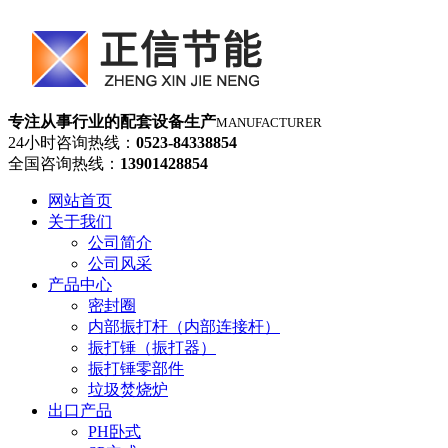
专注从事行业的配套设备生产
MANUFACTURER
24小时咨询热线：
0523-84338854
全国咨询热线：
13901428854
网站首页
关于我们
公司简介
公司风采
产品中心
密封圈
内部振打杆（内部连接杆）
振打锤（振打器）
振打锤零部件
垃圾焚烧炉
出口产品
PH卧式