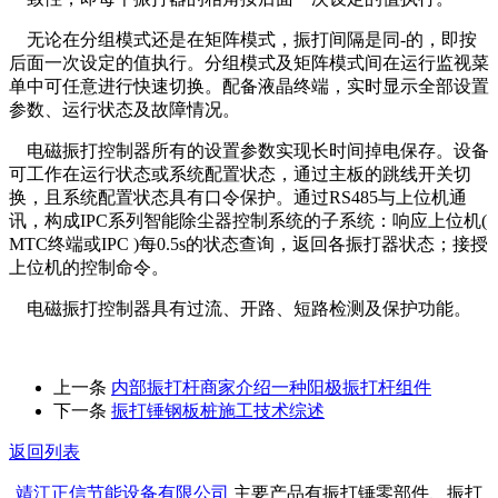
无论在分组模式还是在矩阵模式，振打间隔是同-的，即按
后面一次设定的值执行。分组模式及矩阵模式间在运行监视菜
单中可任意进行快速切换。配备液晶终端，实时显示全部设置
参数、运行状态及故障情况。
电磁振打控制器所有的设置参数实现长时间掉电保存。设备
可工作在运行状态或系统配置状态，通过主板的跳线开关切
换，且系统配置状态具有口令保护。通过RS485与上位机通
讯，构成IPC系列智能除尘器控制系统的子系统：响应上位机(
MTC终端或IPC )每0.5s的状态查询，返回各振打器状态；接授
上位机的控制命令。
电磁振打控制器具有过流、开路、短路检测及保护功能。
上一条
内部振打杆商家介绍一种阳极振打杆组件
下一条
振打锤钢板桩施工技术综述
返回列表
靖江正信节能设备有限公司
主要产品有振打锤零部件、振打