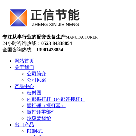
专注从事行业的配套设备生产
MANUFACTURER
24小时咨询热线：
0523-84338854
全国咨询热线：
13901428854
网站首页
关于我们
公司简介
公司风采
产品中心
密封圈
内部振打杆（内部连接杆）
振打锤（振打器）
振打锤零部件
垃圾焚烧炉
出口产品
PH卧式