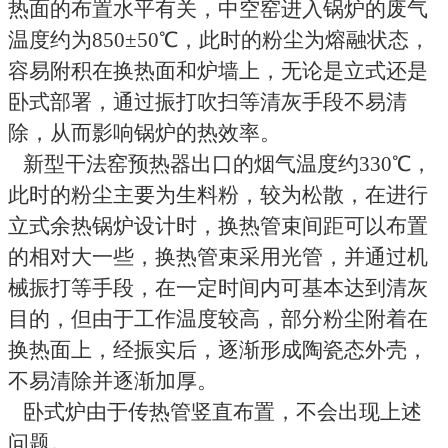
热面的布置水平有关，中空窑进入锅炉的废气
温度约为
850
±
50
℃
，此时的粉尘为熔融状态，
容易附积在换热面和炉墙上，无论是立式还是
卧式部署，通过振打吹扫等清灰手段不易清
除，从而影响锅炉的热效率。
新型干法窑预热器出口的烟气温度约
330
℃
，
此时的粉尘主要为生料粉，较为松散，在进行
立式余热锅炉设计时，换热管束间距可以布置
的相对大一些，换热管束采用光管，并通过机
械振打等手段，在一定时间内可基本达到清灰
目的，但由于工作温度较高，部分粉尘附着在
换热面上，经振实后，逐渐形成陶瓷态外壳，
不易清除并逐渐加厚。
卧式炉由于传热管竖直布置，不会出现上述
问题。