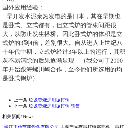
国外应用经验：
早开发水泥余热发电的是日本，其在早期也
是卧式、立式都有，但立式炉的管束间距很
大，以防止发生搭桥。因此卧式炉的体积是立
式炉的
3
到
4
倍，差别很大。自从进入上世纪八
十年代中期
，立式炉经过
3
年以上的运行，其积
灰不易清除的后果逐渐显现。（我公司于2000
年开始跟海螺川崎合作，至今他们所选用的均
是卧式锅炉）
上一条
垃圾焚烧炉用振打锤
下一条
垃圾焚烧炉用振打锤 销售
相关新闻
/ News
靖江正信节能设备有限公司
主要产品有振打锤零部件、振打