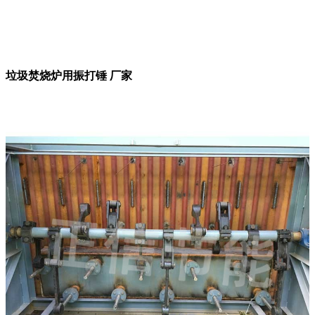
垃圾焚烧炉用振打锤 厂家