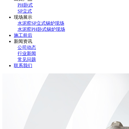
PH卧式
SP立式
现场展示
水泥窑SP立式锅炉现场
水泥窑PH卧式锅炉现场
施工前后
新闻资讯
公司动态
行业新闻
常见问题
联系我们