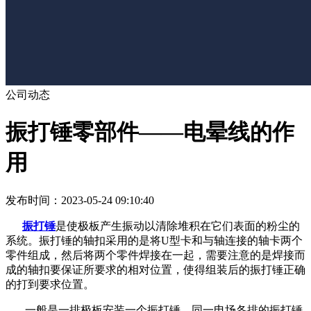
公司动态
​振打锤零部件——电晕线的作
用
发布时间：2023-05-24 09:10:40
振打锤
是使极板产生振动以清除堆积在它们表面的粉尘的
系统。振打锤的轴扣采用的是将U型卡和与轴连接的轴卡两个
零件组成，然后将两个零件焊接在一起，需要注意的是焊接而
成的轴扣要保证所要求的相对位置，使得组装后的振打锤正确
的打到要求位置。
一般是一排极板安装一个振打锤，同一电场各排的振打锤