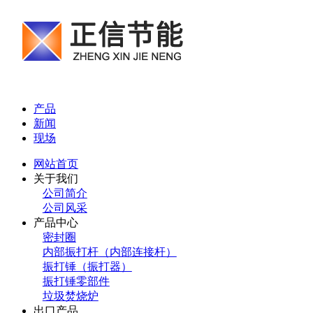
产品
新闻
现场
网站首页
关于我们
公司简介
公司风采
产品中心
密封圈
内部振打杆（内部连接杆）
振打锤（振打器）
振打锤零部件
垃圾焚烧炉
出口产品